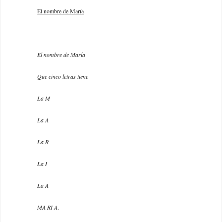
El nombre de María
El nombre de María
Que cinco letras tiene
La M
La A
La R
La I
La A
MA RI A
.