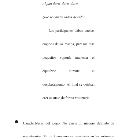
Al pan duro, duro, duro
Que se caigan todos de culo"
.
Los participantes daban vueltas
cogidos de las manos, para los más
pequeños suponía mantener el
equilibrio durante el
desplazamiento. Al final se dejaban
caer al suelo de forma voluntaria.
Características del juego
. No existe un número definido de
participantes. Es un juego que se practicaba en los primeros