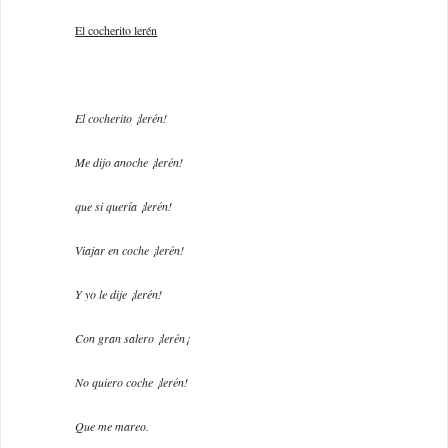
El cocherito lerén
El cocherito ¡lerén!
Me dijo anoche ¡lerén!
que si quería ¡lerén!
Viajar en coche ¡lerén!
Y yo le dije ¡lerén!
Con gran salero ¡lerén¡
No quiero coche ¡lerén!
Que me mareo.