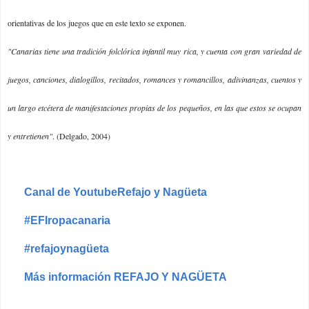
orientativas de los juegos que en este texto se exponen.
"Canarias tiene una tradición folclórica infantil muy rica, y cuenta con gran variedad de
juegos, canciones, dialogillos, recitados, romances y romancillos, adivinanzas, cuentos y
un largo etcétera de manifestaciones propias de los pequeños, en las que estos se ocupan
y entretienen"
. (Delgado, 2004)
Canal de YoutubeRefajo y Nagüeta
#EFIropacanaria
#refajoynagüeta
Más información REFAJO Y NAGÜETA