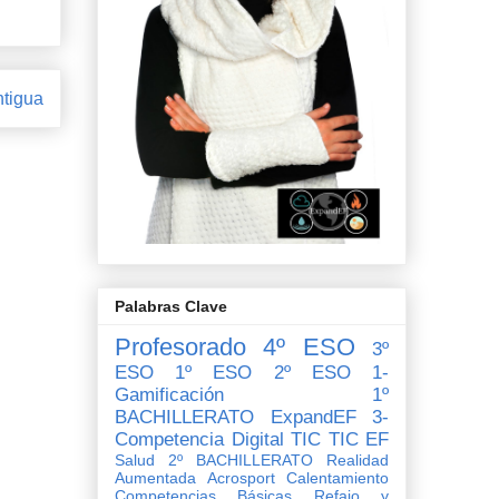
ntigua
Palabras Clave
Profesorado
4º ESO
3º
ESO
1º ESO
2º ESO
1-
Gamificación
1º
BACHILLERATO
ExpandEF
3-
Competencia Digital
TIC
TIC EF
Salud
2º BACHILLERATO
Realidad
Aumentada
Acrosport
Calentamiento
Competencias Básicas
Refajo y