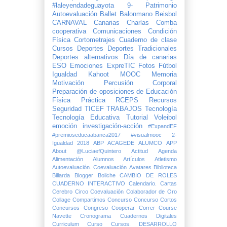
#laleyendadeguayota
9- Patrimonio
Autoevaluación
Ballet
Balonmano
Beisbol
CARNAVAL
Canarias
Charlas
Comba
cooperativa
Comunicaciones
Condición
Física
Cortometrajes
Cuaderno de clase
Cursos
Deportes
Deportes Tradicionales
Deportes alternativos
Día de canarias
ESO
Emociones
ExpreTIC
Fotos
Fútbol
Igualdad
Kahoot
MOOC
Memoria
Motivación
Percusión Corporal
Preparación de oposiciones de Educación
Física
Práctica
RCEPS
Recursos
Seguridad
TICEF
TRABAJOS
Tecnología
Tecnología Educativa
Tutorial
Voleibol
emoción
investigación-acción
#ExpandEF
#premioseducaabanca2017
#visualmooc
2-
Igualdad
2018
ABP
ACAGEDE
ALUMCO
APP
About @LuciaefQuintero
Actitud
Agenda
Alimentación
Alumnos
Artículos
Atletismo
Autoevaluación. Coevaluación
Avatares
Biblioteca
Billarda
Blogger
Boliche
CAMBIO DE ROLES
CUADERNO INTERACTIVO
Calendario.
Cartas
Cerebro
Circo
Coevaluación
Colaborador de Oro
Collage
Compartimos
Concurso
Concurso Cortos
Concursos
Congreso
Cooperar
Correr
Course
Navette
Cronograma
Cuadernos Digitales
Curriculum
Curso
Cursos.
DESARROLLO