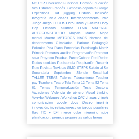
MOTOR
Diversidad Funcional.
Dominó
Educación
Vital
Estudiar
Francés.
Gimnasia deportiva
Google
Expeditions
Hat juggling
Historia
Inclusión
Infografía
Inicio clases.
Interdepartamental
Intro
Juego
Juego.
LUDOS
Libro
Libros y Cotufas
Lindy
Hop
Listados alumnos
Lluvia
MATERIAL
AUTOCONSTRUIDO
Malpais
Manos
Mapa
mental
Muerte
MÉTODOS
NAOS
Normas del
departamento
Olimpiadas.
Parkour
Pedagogía
Peliculas
Pina
Plano
Ponencias
Praxiología Motriz
Primaria
Primeros auxilios
Programación
Protector
solar
Proyecto
Pruebas
Punto Cubano
Red
Redes
Redes sociales
Resistencia
Respiración
Resumir
Reto
Revista
Revistas
SIMO
STEPS
Saludo al Sol
Secundaria
Septiembre
Silencio
Smashball
TALLER
TSEAS
Talleres
Talonamiento
Teacher
pay Teachers
Teatro
Tela
Tema 12
Tema 52
Tema
61
Temas
Temporalización
Tesis Doctoral
Vacaciones
Violencia de género
Visual thinking
Voleybol
Webquest
Workshop
ZAC
chapas
chinole
comunicación
google docs
iDoceo
imprimir
innovación.
investigación-accion
juegos populares
libro TIC y EFI
merge cube
mlearning
nube
planificación.
premios
propuestas
saltos
tareas