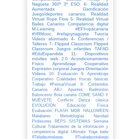
Nagüeta
360º
3º ESO.
6- Realidad
Aumentada
Gamificación
Juego/deportes canarios
Realidad
Virtual
Rope Flow
5- Realidad Virtual
Bailes Canarios
Competencia digital
M-Learning
#EFIropacanaria
#VRMooc
#refajoynagüeta
Tutoría
Videos
alumnado
4- Conferencias /
Talleres
7- Flipped Classroom
Flipped
Classroom
Juegos infantiles
TAFAD
#EduExpandida
11- Dispositivos
móviles
web 2.0
Acondicionamiento
Físico
Aprendizaje Cooperativo
Expresión corporal
Juegos
Orientación
Vídeos
10- Evaluación
9- Aprendizaje
Cooperativo
Cualidades físicas básicas
Trabajo
#PensarVisual
8- Contenidos
Canarios
ABJ
Apuntes
Badminton
Baloncesto
Bola canaria
COME SANO Y
MUÉVETE
Conflicto
Danza clásica
EVOLUCIÓN
Evaluación
FLASH MOB
HALLOWEEN
Malabares
Metodologías
Navidad
Profesores
REPS
SISTEMAS
Semana
Cultural
Tratamiento de la información y
competencia digital
Ultimate
Yoga
baile
#Tafadpuntalarga
#Tsafadpuntalarga