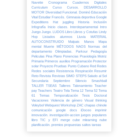
Navette
Cronograma
Cuadernos Digitales
Curriculum
Curso
Cursos.
DESARROLLO
MOTOR
Diversidad Funcional.
Dominó
Educación
Vital
Estudiar
Francés.
Gimnasia deportiva
Google
Expeditions
Hat juggling
Historia
Inclusión
Infografía
Inicio clases.
Interdepartamental
Intro
Juego
Juego.
LUDOS
Libro
Libros y Cotufas
Lindy
Hop
Listados alumnos
Lluvia
MATERIAL
AUTOCONSTRUIDO
Malpais
Manos
Mapa
mental
Muerte
MÉTODOS
NAOS
Normas del
departamento
Olimpiadas.
Parkour
Pedagogía
Peliculas
Pina
Plano
Ponencias
Praxiología Motriz
Primaria
Primeros auxilios
Programación
Protector
solar
Proyecto
Pruebas
Punto Cubano
Red
Redes
Redes sociales
Resistencia
Respiración
Resumir
Reto
Revista
Revistas
SIMO
STEPS
Saludo al Sol
Secundaria
Septiembre
Silencio
Smashball
TALLER
TSEAS
Talleres
Talonamiento
Teacher
pay Teachers
Teatro
Tela
Tema 12
Tema 52
Tema
61
Temas
Temporalización
Tesis Doctoral
Vacaciones
Violencia de género
Visual thinking
Voleybol
Webquest
Workshop
ZAC
chapas
chinole
comunicación
google docs
iDoceo
imprimir
innovación.
investigación-accion
juegos populares
libro TIC y EFI
merge cube
mlearning
nube
planificación.
premios
propuestas
saltos
tareas