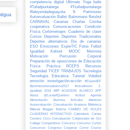
competencia digital
Ultimate
Yoga
baile
#Tafadpuntalarga
#Tsafadpuntalarga
#laleyendadeguayota
9- Patrimonio
ntigua
Autoevaluación
Ballet
Balonmano
Beisbol
CARNAVAL
Canarias
Charlas
Comba
cooperativa
Comunicaciones
Condición
Física
Cortometrajes
Cuaderno de clase
Cursos
Deportes
Deportes Tradicionales
Deportes alternativos
Día de canarias
ESO
Emociones
ExpreTIC
Fotos
Fútbol
Igualdad
Kahoot
MOOC
Memoria
Motivación
Percusión Corporal
Preparación de oposiciones de Educación
Física
Práctica
RCEPS
Recursos
Seguridad
TICEF
TRABAJOS
Tecnología
Tecnología Educativa
Tutorial
Voleibol
emoción
investigación-acción
#ExpandEF
#premioseducaabanca2017
#visualmooc
2-
Igualdad
2018
ABP
ACAGEDE
ALUMCO
APP
About @LuciaefQuintero
Actitud
Agenda
Alimentación
Alumnos
Artículos
Atletismo
Autoevaluación. Coevaluación
Avatares
Biblioteca
Billarda
Blogger
Boliche
CAMBIO DE ROLES
CUADERNO INTERACTIVO
Calendario.
Cartas
Cerebro
Circo
Coevaluación
Colaborador de Oro
Collage
Compartimos
Concurso
Concurso Cortos
Concursos
Congreso
Cooperar
Correr
Course