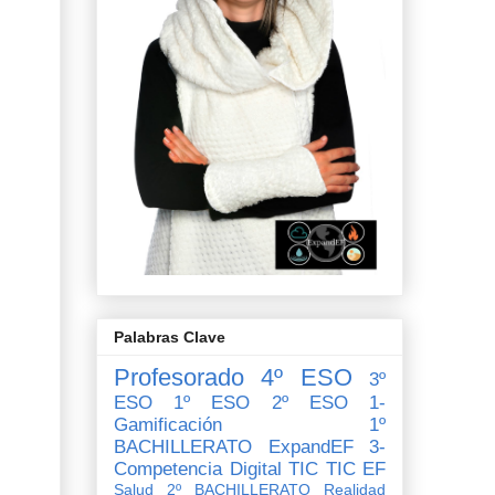
Palabras Clave
Profesorado
4º ESO
3º
ESO
1º ESO
2º ESO
1-
Gamificación
1º
BACHILLERATO
ExpandEF
3-
Competencia Digital
TIC
TIC EF
Salud
2º BACHILLERATO
Realidad