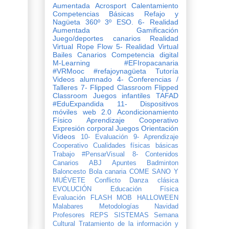
Aumentada
Acrosport
Calentamiento
Competencias Básicas
Refajo y
Nagüeta
360º
3º ESO.
6- Realidad
Aumentada
Gamificación
Juego/deportes canarios
Realidad
Virtual
Rope Flow
5- Realidad Virtual
Bailes Canarios
Competencia digital
M-Learning
#EFIropacanaria
#VRMooc
#refajoynagüeta
Tutoría
Videos
alumnado
4- Conferencias /
Talleres
7- Flipped Classroom
Flipped
Classroom
Juegos infantiles
TAFAD
#EduExpandida
11- Dispositivos
móviles
web 2.0
Acondicionamiento
Físico
Aprendizaje Cooperativo
Expresión corporal
Juegos
Orientación
Vídeos
10- Evaluación
9- Aprendizaje
Cooperativo
Cualidades físicas básicas
Trabajo
#PensarVisual
8- Contenidos
Canarios
ABJ
Apuntes
Badminton
Baloncesto
Bola canaria
COME SANO Y
MUÉVETE
Conflicto
Danza clásica
EVOLUCIÓN
Evaluación
FLASH MOB
HALLOWEEN
Malabares
Metodologías
Navidad
Profesores
REPS
SISTEMAS
Semana
Cultural
Tratamiento de la información y