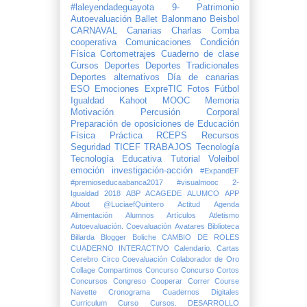
#laleyendadeguayota
9- Patrimonio
Autoevaluación
Ballet
Balonmano
Beisbol
CARNAVAL
Canarias
Charlas
Comba
cooperativa
Comunicaciones
Condición
Física
Cortometrajes
Cuaderno de clase
Cursos
Deportes
Deportes Tradicionales
Deportes alternativos
Día de canarias
ESO
Emociones
ExpreTIC
Fotos
Fútbol
Igualdad
Kahoot
MOOC
Memoria
Motivación
Percusión Corporal
Preparación de oposiciones de Educación
Física
Práctica
RCEPS
Recursos
Seguridad
TICEF
TRABAJOS
Tecnología
Tecnología Educativa
Tutorial
Voleibol
emoción
investigación-acción
#ExpandEF
#premioseducaabanca2017
#visualmooc
2-
Igualdad
2018
ABP
ACAGEDE
ALUMCO
APP
About @LuciaefQuintero
Actitud
Agenda
Alimentación
Alumnos
Artículos
Atletismo
Autoevaluación. Coevaluación
Avatares
Biblioteca
Billarda
Blogger
Boliche
CAMBIO DE ROLES
CUADERNO INTERACTIVO
Calendario.
Cartas
Cerebro
Circo
Coevaluación
Colaborador de Oro
Collage
Compartimos
Concurso
Concurso Cortos
Concursos
Congreso
Cooperar
Correr
Course
Navette
Cronograma
Cuadernos Digitales
Curriculum
Curso
Cursos.
DESARROLLO