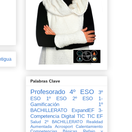
ntigua
Palabras Clave
Profesorado
4º ESO
3º
ESO
1º ESO
2º ESO
1-
Gamificación
1º
BACHILLERATO
ExpandEF
3-
Competencia Digital
TIC
TIC EF
Salud
2º BACHILLERATO
Realidad
Aumentada
Acrosport
Calentamiento
Competencias Básicas
Refajo y