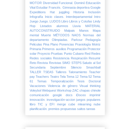
MOTOR
Diversidad Funcional.
Dominó
Educación
Vital
Estudiar
Francés.
Gimnasia deportiva
Google
Expeditions
Hat juggling
Historia
Inclusión
Infografía
Inicio clases.
Interdepartamental
Intro
Juego
Juego.
LUDOS
Libro
Libros y Cotufas
Lindy
Hop
Listados alumnos
Lluvia
MATERIAL
AUTOCONSTRUIDO
Malpais
Manos
Mapa
mental
Muerte
MÉTODOS
NAOS
Normas del
departamento
Olimpiadas.
Parkour
Pedagogía
Peliculas
Pina
Plano
Ponencias
Praxiología Motriz
Primaria
Primeros auxilios
Programación
Protector
solar
Proyecto
Pruebas
Punto Cubano
Red
Redes
Redes sociales
Resistencia
Respiración
Resumir
Reto
Revista
Revistas
SIMO
STEPS
Saludo al Sol
Secundaria
Septiembre
Silencio
Smashball
TALLER
TSEAS
Talleres
Talonamiento
Teacher
pay Teachers
Teatro
Tela
Tema 12
Tema 52
Tema
61
Temas
Temporalización
Tesis Doctoral
Vacaciones
Violencia de género
Visual thinking
Voleybol
Webquest
Workshop
ZAC
chapas
chinole
comunicación
google docs
iDoceo
imprimir
innovación.
investigación-accion
juegos populares
libro TIC y EFI
merge cube
mlearning
nube
planificación.
premios
propuestas
saltos
tareas