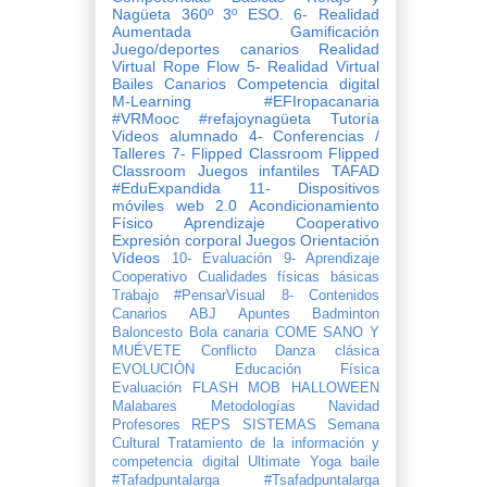
Nagüeta
360º
3º ESO.
6- Realidad
Aumentada
Gamificación
Juego/deportes canarios
Realidad
Virtual
Rope Flow
5- Realidad Virtual
Bailes Canarios
Competencia digital
M-Learning
#EFIropacanaria
#VRMooc
#refajoynagüeta
Tutoría
Videos
alumnado
4- Conferencias /
Talleres
7- Flipped Classroom
Flipped
Classroom
Juegos infantiles
TAFAD
#EduExpandida
11- Dispositivos
móviles
web 2.0
Acondicionamiento
Físico
Aprendizaje Cooperativo
Expresión corporal
Juegos
Orientación
Vídeos
10- Evaluación
9- Aprendizaje
Cooperativo
Cualidades físicas básicas
Trabajo
#PensarVisual
8- Contenidos
Canarios
ABJ
Apuntes
Badminton
Baloncesto
Bola canaria
COME SANO Y
MUÉVETE
Conflicto
Danza clásica
EVOLUCIÓN
Evaluación
FLASH MOB
HALLOWEEN
Malabares
Metodologías
Navidad
Profesores
REPS
SISTEMAS
Semana
Cultural
Tratamiento de la información y
competencia digital
Ultimate
Yoga
baile
#Tafadpuntalarga
#Tsafadpuntalarga