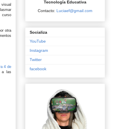
Tecnología Educativa
 visual
plasmar
Contacto:
Luciaef@gmail.com
l curso
or otra
Socializa
ementos
YouTube
Instagram
Twitter
ra 4 de
facebook
 a las