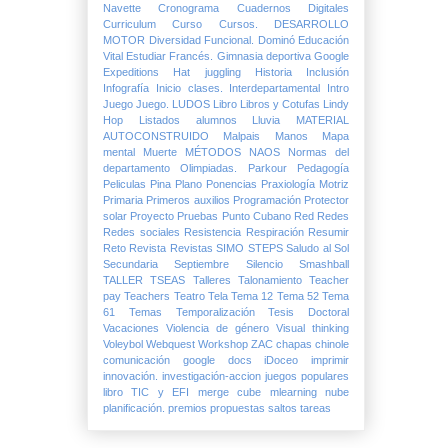
Navette
Cronograma
Cuadernos Digitales
Curriculum
Curso
Cursos.
DESARROLLO
MOTOR
Diversidad Funcional.
Dominó
Educación
Vital
Estudiar
Francés.
Gimnasia deportiva
Google
Expeditions
Hat juggling
Historia
Inclusión
Infografía
Inicio clases.
Interdepartamental
Intro
Juego
Juego.
LUDOS
Libro
Libros y Cotufas
Lindy
Hop
Listados alumnos
Lluvia
MATERIAL
AUTOCONSTRUIDO
Malpais
Manos
Mapa
mental
Muerte
MÉTODOS
NAOS
Normas del
departamento
Olimpiadas.
Parkour
Pedagogía
Peliculas
Pina
Plano
Ponencias
Praxiología Motriz
Primaria
Primeros auxilios
Programación
Protector
solar
Proyecto
Pruebas
Punto Cubano
Red
Redes
Redes sociales
Resistencia
Respiración
Resumir
Reto
Revista
Revistas
SIMO
STEPS
Saludo al Sol
Secundaria
Septiembre
Silencio
Smashball
TALLER
TSEAS
Talleres
Talonamiento
Teacher
pay Teachers
Teatro
Tela
Tema 12
Tema 52
Tema
61
Temas
Temporalización
Tesis Doctoral
Vacaciones
Violencia de género
Visual thinking
Voleybol
Webquest
Workshop
ZAC
chapas
chinole
comunicación
google docs
iDoceo
imprimir
innovación.
investigación-accion
juegos populares
libro TIC y EFI
merge cube
mlearning
nube
planificación.
premios
propuestas
saltos
tareas