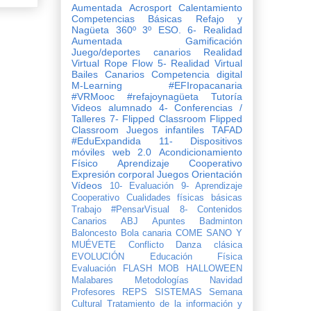
Aumentada
Acrosport
Calentamiento
Competencias Básicas
Refajo y
Nagüeta
360º
3º ESO.
6- Realidad
Aumentada
Gamificación
Juego/deportes canarios
Realidad
Virtual
Rope Flow
5- Realidad Virtual
Bailes Canarios
Competencia digital
M-Learning
#EFIropacanaria
#VRMooc
#refajoynagüeta
Tutoría
Videos
alumnado
4- Conferencias /
Talleres
7- Flipped Classroom
Flipped
Classroom
Juegos infantiles
TAFAD
#EduExpandida
11- Dispositivos
móviles
web 2.0
Acondicionamiento
Físico
Aprendizaje Cooperativo
Expresión corporal
Juegos
Orientación
Vídeos
10- Evaluación
9- Aprendizaje
Cooperativo
Cualidades físicas básicas
Trabajo
#PensarVisual
8- Contenidos
Canarios
ABJ
Apuntes
Badminton
Baloncesto
Bola canaria
COME SANO Y
MUÉVETE
Conflicto
Danza clásica
EVOLUCIÓN
Evaluación
FLASH MOB
HALLOWEEN
Malabares
Metodologías
Navidad
Profesores
REPS
SISTEMAS
Semana
Cultural
Tratamiento de la información y