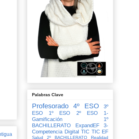
Palabras Clave
Profesorado
4º ESO
3º
ESO
1º ESO
2º ESO
1-
Gamificación
1º
BACHILLERATO
ExpandEF
3-
Competencia Digital
TIC
TIC EF
ntigua
Salud
2º BACHILLERATO
Realidad