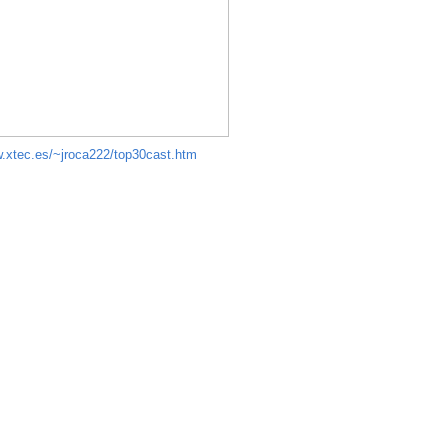
w.xtec.es/~jroca222/top30cast.htm