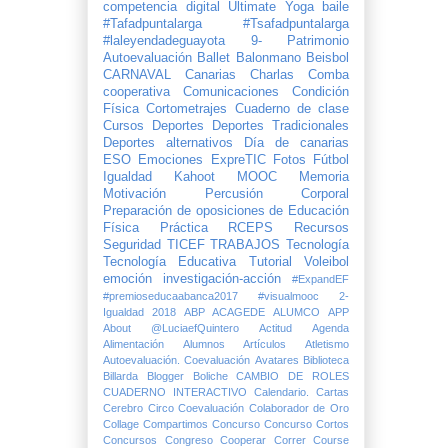
competencia digital
Ultimate
Yoga
baile
#Tafadpuntalarga
#Tsafadpuntalarga
#laleyendadeguayota
9- Patrimonio
Autoevaluación
Ballet
Balonmano
Beisbol
CARNAVAL
Canarias
Charlas
Comba
cooperativa
Comunicaciones
Condición
Física
Cortometrajes
Cuaderno de clase
Cursos
Deportes
Deportes Tradicionales
Deportes alternativos
Día de canarias
ESO
Emociones
ExpreTIC
Fotos
Fútbol
Igualdad
Kahoot
MOOC
Memoria
Motivación
Percusión Corporal
Preparación de oposiciones de Educación
Física
Práctica
RCEPS
Recursos
Seguridad
TICEF
TRABAJOS
Tecnología
Tecnología Educativa
Tutorial
Voleibol
emoción
investigación-acción
#ExpandEF
#premioseducaabanca2017
#visualmooc
2-
Igualdad
2018
ABP
ACAGEDE
ALUMCO
APP
About @LuciaefQuintero
Actitud
Agenda
Alimentación
Alumnos
Artículos
Atletismo
Autoevaluación. Coevaluación
Avatares
Biblioteca
Billarda
Blogger
Boliche
CAMBIO DE ROLES
CUADERNO INTERACTIVO
Calendario.
Cartas
Cerebro
Circo
Coevaluación
Colaborador de Oro
Collage
Compartimos
Concurso
Concurso Cortos
Concursos
Congreso
Cooperar
Correr
Course