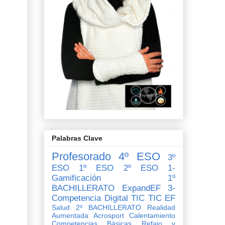
Palabras Clave
Profesorado
4º ESO
3º
ESO
1º ESO
2º ESO
1-
Gamificación
1º
BACHILLERATO
ExpandEF
3-
Competencia Digital
TIC
TIC EF
Salud
2º BACHILLERATO
Realidad
Aumentada
Acrosport
Calentamiento
Competencias Básicas
Refajo y