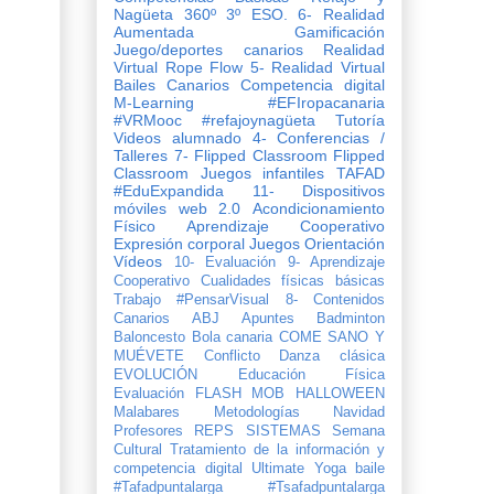
Nagüeta
360º
3º ESO.
6- Realidad
Aumentada
Gamificación
Juego/deportes canarios
Realidad
Virtual
Rope Flow
5- Realidad Virtual
Bailes Canarios
Competencia digital
M-Learning
#EFIropacanaria
#VRMooc
#refajoynagüeta
Tutoría
Videos
alumnado
4- Conferencias /
Talleres
7- Flipped Classroom
Flipped
Classroom
Juegos infantiles
TAFAD
#EduExpandida
11- Dispositivos
móviles
web 2.0
Acondicionamiento
Físico
Aprendizaje Cooperativo
Expresión corporal
Juegos
Orientación
Vídeos
10- Evaluación
9- Aprendizaje
Cooperativo
Cualidades físicas básicas
Trabajo
#PensarVisual
8- Contenidos
Canarios
ABJ
Apuntes
Badminton
Baloncesto
Bola canaria
COME SANO Y
MUÉVETE
Conflicto
Danza clásica
EVOLUCIÓN
Evaluación
FLASH MOB
HALLOWEEN
Malabares
Metodologías
Navidad
Profesores
REPS
SISTEMAS
Semana
Cultural
Tratamiento de la información y
competencia digital
Ultimate
Yoga
baile
#Tafadpuntalarga
#Tsafadpuntalarga