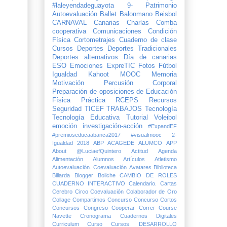
#laleyendadeguayota
9- Patrimonio
Autoevaluación
Ballet
Balonmano
Beisbol
CARNAVAL
Canarias
Charlas
Comba
cooperativa
Comunicaciones
Condición
Física
Cortometrajes
Cuaderno de clase
Cursos
Deportes
Deportes Tradicionales
Deportes alternativos
Día de canarias
ESO
Emociones
ExpreTIC
Fotos
Fútbol
Igualdad
Kahoot
MOOC
Memoria
Motivación
Percusión Corporal
Preparación de oposiciones de Educación
Física
Práctica
RCEPS
Recursos
Seguridad
TICEF
TRABAJOS
Tecnología
Tecnología Educativa
Tutorial
Voleibol
emoción
investigación-acción
#ExpandEF
#premioseducaabanca2017
#visualmooc
2-
Igualdad
2018
ABP
ACAGEDE
ALUMCO
APP
About @LuciaefQuintero
Actitud
Agenda
Alimentación
Alumnos
Artículos
Atletismo
Autoevaluación. Coevaluación
Avatares
Biblioteca
Billarda
Blogger
Boliche
CAMBIO DE ROLES
CUADERNO INTERACTIVO
Calendario.
Cartas
Cerebro
Circo
Coevaluación
Colaborador de Oro
Collage
Compartimos
Concurso
Concurso Cortos
Concursos
Congreso
Cooperar
Correr
Course
Navette
Cronograma
Cuadernos Digitales
Curriculum
Curso
Cursos.
DESARROLLO