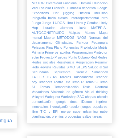
MOTOR
Diversidad Funcional.
Dominó
Educación
Vital
Estudiar
Francés.
Gimnasia deportiva
Google
Expeditions
Hat juggling
Historia
Inclusión
Infografía
Inicio clases.
Interdepartamental
Intro
Juego
Juego.
LUDOS
Libro
Libros y Cotufas
Lindy
Hop
Listados alumnos
Lluvia
MATERIAL
AUTOCONSTRUIDO
Malpais
Manos
Mapa
mental
Muerte
MÉTODOS
NAOS
Normas del
departamento
Olimpiadas.
Parkour
Pedagogía
Peliculas
Pina
Plano
Ponencias
Praxiología Motriz
Primaria
Primeros auxilios
Programación
Protector
solar
Proyecto
Pruebas
Punto Cubano
Red
Redes
Redes sociales
Resistencia
Respiración
Resumir
Reto
Revista
Revistas
SIMO
STEPS
Saludo al Sol
Secundaria
Septiembre
Silencio
Smashball
TALLER
TSEAS
Talleres
Talonamiento
Teacher
pay Teachers
Teatro
Tela
Tema 12
Tema 52
Tema
61
Temas
Temporalización
Tesis Doctoral
Vacaciones
Violencia de género
Visual thinking
Voleybol
Webquest
Workshop
ZAC
chapas
chinole
comunicación
google docs
iDoceo
imprimir
innovación.
investigación-accion
juegos populares
libro TIC y EFI
merge cube
mlearning
nube
planificación.
premios
propuestas
saltos
tareas
ntigua